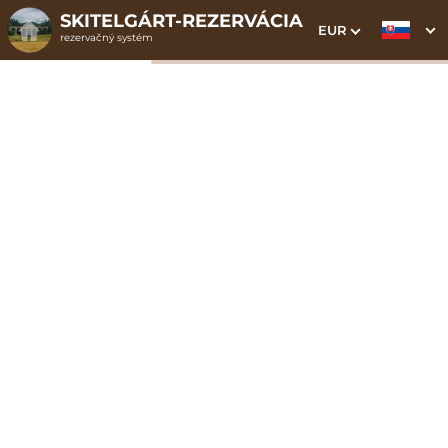
SKITELGÁRT-REZERVÁCIA
EUR
rezervačný systém
1. Výber pobytu
2. Doplnkové služby
3. Vaše údaje
Apartmán Junior 6 |
budova A
Dátum príchodu
Dátum odchodu
Prosím vyberte
Prosím vyberte