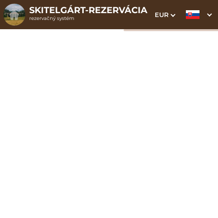
SKITELGÁRT-REZERVÁCIA
EUR
rezervačný systém
1. Výber pobytu
2. Doplnkové služby
3. Vaše údaje
Apartmán Junior 6 |
budova A
Dátum príchodu
Dátum odchodu
Prosím vyberte
Prosím vyberte