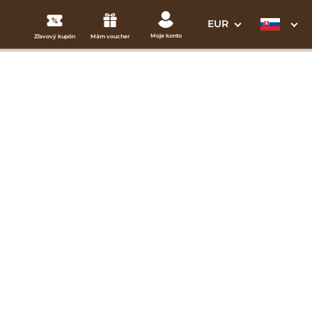
EUR
Moje konto
Zľavový kupón
Mám voucher
3. Vaše údaje
30B
Dátum odchodu
osím vyberte