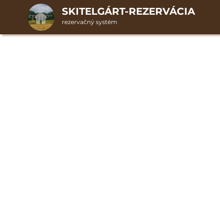
SKITELGÁRT-REZERVÁCIA
rezervačný systém
2. Doplnkové služby
artmán Premium 6 | 
u
rte
Pr