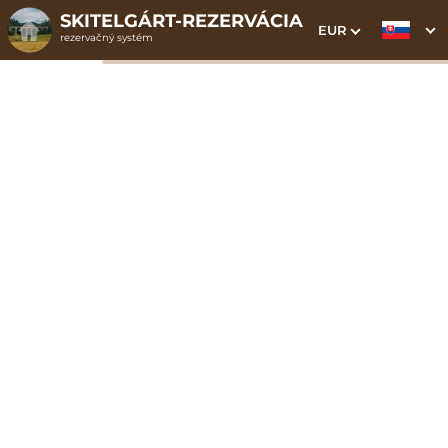
SKITELGÁRT-REZERVÁCIA
EUR
rezervačný systém
1. Výber pobytu
2. Doplnkové služby
3. Vaše údaje
Apartmán Standard 1 |
budova B
Dátum príchodu
Dátum odchodu
Prosím vyberte
Prosím vyberte