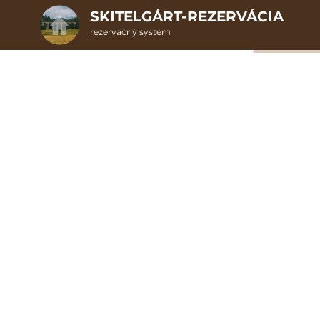
SKITELGÁRT-REZERVÁCIA
rezervačný systém
2. Doplnkové služby
Chata Visit Telgárt
u
rte
Pr