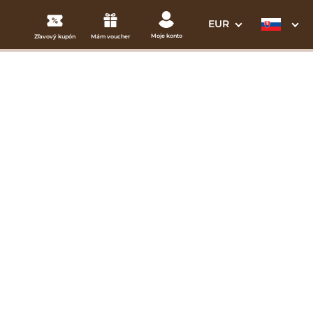
EUR
Moje konto
Zľavový kupón
Mám voucher
3. Vaše údaje
Dátum odchodu
osím vyberte