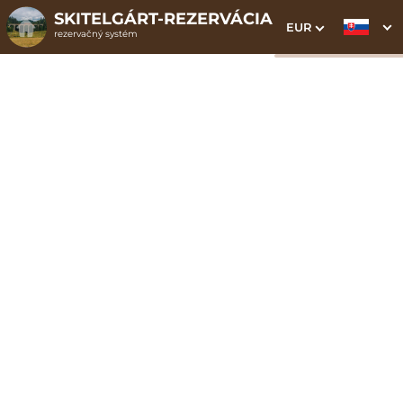
SKITELGÁRT-REZERVÁCIA
EUR
rezervačný systém
1. Výber pobytu
2. Doplnkové služby
3. Vaše údaje
Apartmán Classic 2 |
budova B
Dátum príchodu
Dátum odchodu
Prosím vyberte
Prosím vyberte