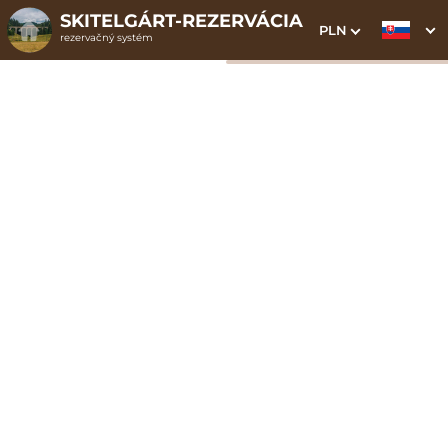
SKITELGÁRT-REZERVÁCIA
PLN
rezervačný systém
1. Výber pobytu
2. Doplnkové služby
3. Vaše údaje
Dátum príchodu
Dátum odchodu
Prosím vyberte
Prosím vyberte