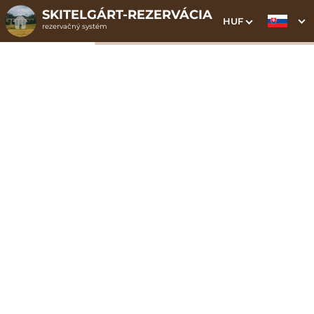
SKITELGÁRT-REZERVÁCIA
HUF
rezervačný systém
1. Výber pobytu
2. Doplnkové služby
3. Vaše údaje
Dátum príchodu
Dátum odchodu
Prosím vyberte
Prosím vyberte