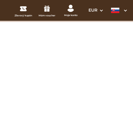
EUR
Moje konto
Zľavový kupón
Mám voucher
3. Vaše údaje
Dátum odchodu
osím vyberte