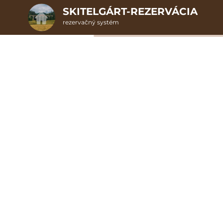
SKITELGÁRT-REZERVÁCIA
rezervačný systém
2. Doplnkové služby
u
rte
Pr